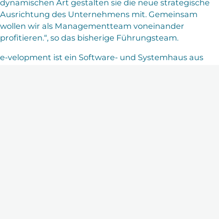
dynamischen Art gestalten sie die neue strategische
Ausrichtung des Unternehmens mit. Gemeinsam
wollen wir als Managementteam voneinander
profitieren.“, so das bisherige Führungsteam.
e-velopment ist ein Software- und Systemhaus aus
Hamburg, das mit einem Team aus über 60
Branchenexperten die ERP- und WMS-Plattform 360e
und weitere Software-Lösungen (u.a. Smart Apps, e-
velopment Cloud) für den Versandhandel, e-
Commerce und Handel anbietet.
Neueste Beiträge