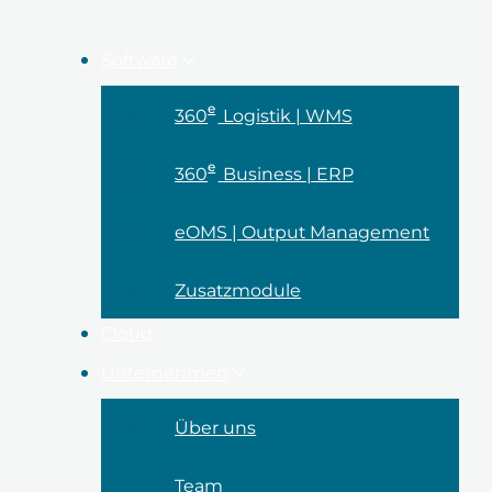
Software
e
360
Logistik | WMS
e
360
Business | ERP
eOMS | Output Management
Zusatzmodule
Cloud
Unternehmen
Über uns
Team