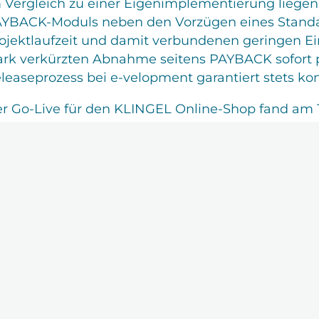
 Vergleich zu einer Eigenimplementierung liegen
YBACK-Moduls neben den Vorzügen eines Standard
ojektlaufzeit und damit verbundenen geringen E
ark verkürzten Abnahme seitens PAYBACK sofort p
leaseprozess bei e-velopment garantiert stets kon
r Go-Live für den KLINGEL Online-Shop fand am 13.
INGEL.de, über die eCoupons auf PAYBACK.de oder 
zug der Microservices aus MS Azure in AWS gepl