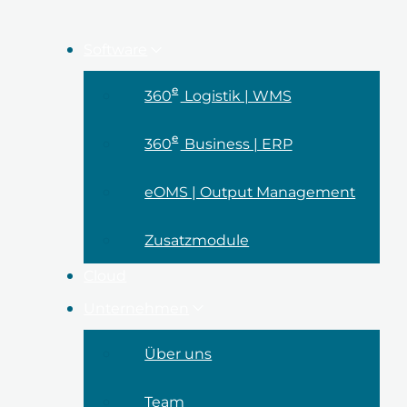
Software
e
360
Logistik | WMS
e
360
Business | ERP
eOMS | Output Management
Zusatzmodule
Cloud
Unternehmen
Über uns
Team