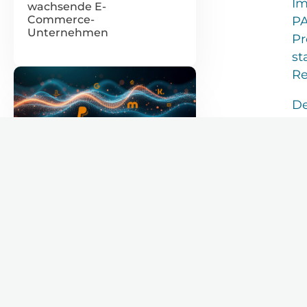
Im
wachsende E-
Commerce-
PA
Unternehmen
Pr
st
Re
De
KL
Um
3. September 2025
Das Payment-Modul im
ERP: So funktioniert die
PayPal-Integration
reibungslos