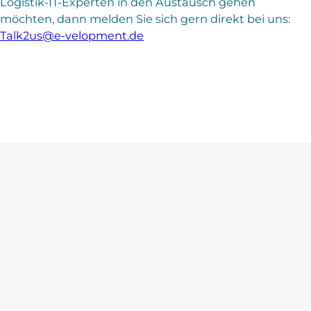
Logistik-IT-Experten in den Austausch gehen
möchten, dann melden Sie sich gern direkt bei uns:
Talk2us@e-velopment.de
Neueste Beiträge
21. April 2026
WMS-Auswahl: Der Leitfaden
für wachsende E-Commerce-