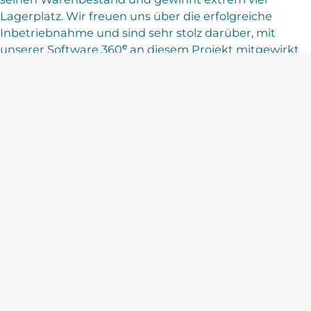
Lagerplatz. Wir freuen uns über die erfolgreiche
Inbetriebnahme und sind sehr stolz darüber, mit
e
unserer Software 360
an diesem Projekt mitgewirkt
zu haben.
Mehr dazu finden Sie auch
hier
.
Bild Copyright: internetstores, 2020.
Neueste Beiträge