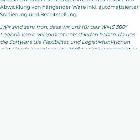
Abwicklung von hängender Ware inkl. automatisierter
Sortierung und Bereitstellung.
e
„Wir sind sehr froh, dass wir uns für das WMS 360
Logistik von e-velopment entschieden haben, da uns
die Software die Flexibilität und Logistikfunktionen
e
gibt die wir benötigen.
Die 360
Logistik ermöglicht es
uns die steigenden Sendungsmengen effizient
abzuwickeln und unterstützt unseren Informations-
und Materialfluss von der Einlagerung der Artikel im
Wareneingang bis zum Versand der Pakete im
Warenausgang.“ sagt
Marcel Jesko, Abteilungsleiter
Logistik & Fulfillment.
Das neu implementierte WMS ermöglicht eine
Synchronisierung aller Aufträge und nachhaltig eine
hohe Leistung der gesamten Kommissionierung. THE
BRITISH SHOP ist damit für die Zukunft gut
gewappnet und kann stets flexibel auf neue